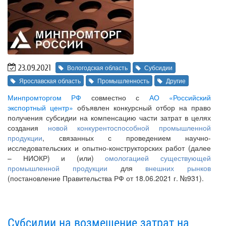
23.09.2021
Вологодская область
Субсидии
Ярославская область
Промышленность
Другие
Минпромторгом РФ
совместно с
АО «Российский
экспортный центр»
объявлен конкурсный отбор на право
получения субсидии на компенсацию части затрат в целях
создания
новой конкурентоспособной промышленной
продукции
, связанных с проведением научно-
исследовательских и опытно-конструкторских работ (далее
– НИОКР) и (или)
омологацией существующей
промышленной продукции
для
внешних рынков
(постановление Правительства РФ от 18.06.2021 г. №931).
Субсидии на возмещение затрат на