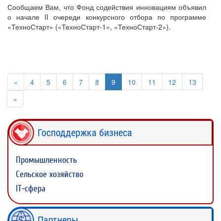
Сообщаем Вам, что Фонд содействия инновациям объявил
о начале II очереди конкурсного отбора по программе
«ТехноСтарт» («ТехноСтарт-1», «ТехноСтарт-2»).
«
4
5
6
7
8
9
10
11
12
13
»
Господдержка бизнеса
Промышленность
Сельское хозяйство
IT-сфера
Партнеры