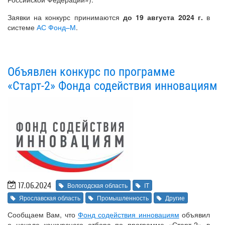
Заявки на конкурс принимаются
до 19 августа 2024 г.
в
системе
АС Фонд–М
.
Объявлен конкурс по программе
«Старт-2» Фонда содействия инновациям
17.06.2024
Вологодская область
IT
Ярославская область
Промышленность
Другие
Сообщаем Вам, что
Фонд содействия инновациям
объявил
о начале конкурсного отбора по программе «Старт-2» в