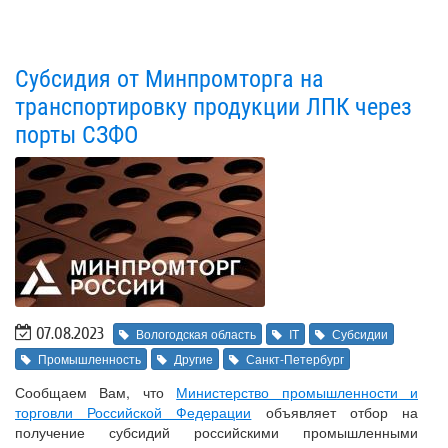
Субсидия от Минпромторга на
транспортировку продукции ЛПК через
порты СЗФО
07.08.2023
Вологодская область
IT
Субсидии
Промышленность
Другие
Санкт-Петербург
Сообщаем Вам, что
Министерство промышленности и
торговли Российской Федерации
объявляет отбор на
получение субсидий российскими промышленными