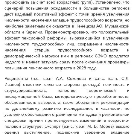
происходить за счет всех возрастных групп). Установлено, что
сценарий повышения рождаемости в большинстве регионов
даст видимый позитивный эффект с точки зрения увеличения
численности населения младше трудоспособного возраста, но
наиболее заметным он окажется в Ненецком АО, Мурманской
области и Карелии. Продемонстрировано, что положительный
эффект пенсионной реформы, выражающийся в увеличении
численности трудоспособных лиц, сокращении численности
населения старше трудоспособного возраста и
демографической нагрузки ими в регионах СЗФО продлится
недолго и начнет затухать сразу после окончания процедуры
повышения пенсионного возраста в 2028 году.
Рецензенты (н.с. к.э.н. А.А. Соколова и с.н.с. к.э.н. С.Л.
Иванов) отметили сильные стороны доклада: логичность и
структурированность, качество теоретической и
информационной базы, методологическую проработанность,
обоснованность выводов, а также обозначили рекомендации
по дальнейшему развитию исследования, в частности, по
усилению обоснования ограничений методики и региональной
специфики причин прогнозируемых изменений в возрастно-
половой структуре. Эксперт (в.н.с. к.э.н. М. В. Морев) высоко
оценил выступление, подчеркнув уверенное владение