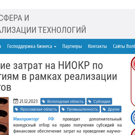
СФЕРА И
ЛИЗАЦИИ ТЕХНОЛОГИЙ
ы
Господдержка бизнеса
Партнеры
Контакты
Сайты Вол
ие затрат на НИОКР по
иям в рамках реализации
тов
21.12.2023
Вологодская область
Субсидии
Ярославская область
Промышленность
Другие
Минпромторг РФ
проводит дополнительный
конкурсный отбор на право получения субсидий на
финансовое обеспечение затрат на проведение научно-