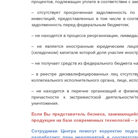
процентов, подлежащих уплате в соответствии с за
– отсутствует просроченная задолженность п
инвестиций, предоставленных в том числе в соот
задолженность перед федеральным бюджетом;
– не находится в процессе реорганизации, ликвидац
– не является иностранным юридическим лицо
(складочном) капитале которой доля участия иност
– не получает средств из федерального бюджета н
– в реестре дисквалифицированных лиц отсутству
коллегиального исполнительного органа, лице, ис
– не находится в перечне организаций и физич
причастности к экстремистской деятельности
уничтожения.
Если Вы представитель бизнеса, занимающий
продукции на базе современных технологий – э
Сотрудники Центра помогут корректно подго
разработают план мероприятий в соответст