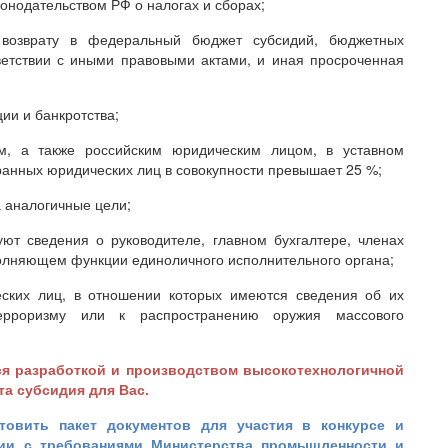
конодательством РФ о налогах и сборах;
о возврату в федеральный бюджет субсидий, бюджетных
ветствии с иными правовыми актами, и иная просроченная
ии и банкротства;
м, а также российским юридическим лицом, в уставном
ранных юридических лиц в совокупности превышает 25 %;
а аналогичные цели;
ют сведения о руководителе, главном бухгалтере, членах
полняющем функции единоличного исполнительного органа;
еских лиц, в отношении которых имеются сведения об их
/терроризму или к распространению оружия массового
ся разработкой и производством высокотехнологичной
та субсидия для Вас.
товить пакет документов для участия в конкурсе и
вии с требованиями Министерства промышленности и