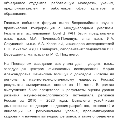
объединило студентов, работающую молодежь, ученых,
предпринимателей и работников сфер культуры и
образования.
Главным событием форума стала Всероссийская научно-
практическая конференция с международным участием.
Результаты исследований ВолНЦ РАН были представлены
в.н.с. д.э.н. М.А. Печенской-Полищук, с.н.с. к.э.н. И.А.
Секушиной, м.н.с. А.А. Корзиной, инженеров-исследователей
Н.Н. Михалко и Д.С. Гончарука, лаборанта-исследователя В.С.
Верещагина, магистранта М.Ю. Покутнего.
На Пленарном заседании выступила д.э.н., доцент, в.н.с.,
заведующая центром финансовых исследований Мария
Александровна Печенская-Полищук с докладом «Готовы ли
регионы к научно-технологическому лидерству России:
результаты эмпирических оценок за 14 лет». В рамках
выступления были представлены результаты оценки уровня
развития научно-технологического потенциала регионов
России за 2010 – 2023 годы. Выявлены устойчивые
долгосрочные тенденции внедрения разработок, технологий и
инноваций на региональном уровне, проанализирован
кадровый и научный потенциал регионов, а также определены