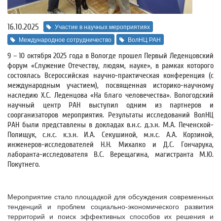
16.10.2025
Участие в научных мероприятиях
Международное сотрудничество
ВолНЦ РАН
9 – 10 октября 2025 года в Вологде прошел Первый Леденцовский
форум «Служение Отечеству, людям, науке», в рамках которого
состоялась Всероссийская научно-практическая конференция (с
международным участием), посвященная историко-научному
наследию Х.С. Леденцова «На благо человечества». Вологодский
научный центр РАН выступил одним из партнеров и
соорганизаторов мероприятия. Результаты исследований ВолНЦ
РАН были представлены в докладах в.н.с. д.э.н. М.А. Печенской-
Полищук, с.н.с. к.э.н. И.А. Секушиной, м.н.с. А.А. Корзиной,
инженеров-исследователей Н.Н. Михалко и Д.С. Гончарука,
лаборанта-исследователя В.С. Верещагина, магистранта М.Ю.
Покутнего.
Мероприятие стало площадкой для обсуждения современных
тенденций и проблем социально-экономического развития
территорий и поиск эффективных способов их решения и