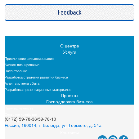
Feedback
О центре
Услуги
Привлечение финансирования
Бизнес-планирование
Патентование
Разработка стратегии развития бизнеса
Аудит системы сбыта
Разработка презентационных материалов
Проекты
Господдержка бизнеса
Промышленность
Сельское хозяйство
(8172) 59-78-36/59-78-10
IT-сфера
Россия, 160014, г. Вологда, ул. Горького, д. 54а
Партнеры
Контакты