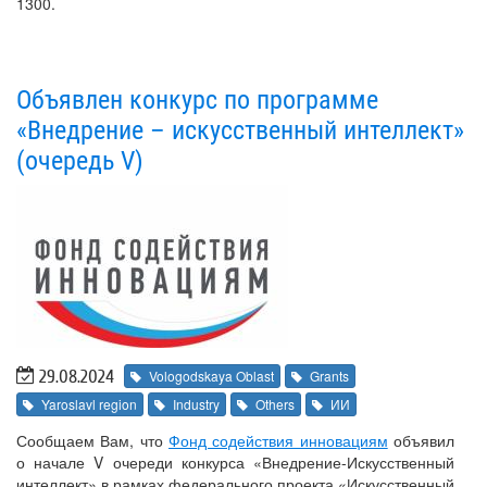
1300.
Объявлен конкурс по программе
«Внедрение – искусственный интеллект»
(очередь V)
29.08.2024
Vologodskaya Oblast
Grants
Yaroslavl region
Industry
Others
ИИ
Сообщаем Вам, что
Фонд содействия инновациям
объявил
о начале V очереди конкурса «Внедрение-Искусственный
интеллект» в рамках федерального проекта «Искусственный