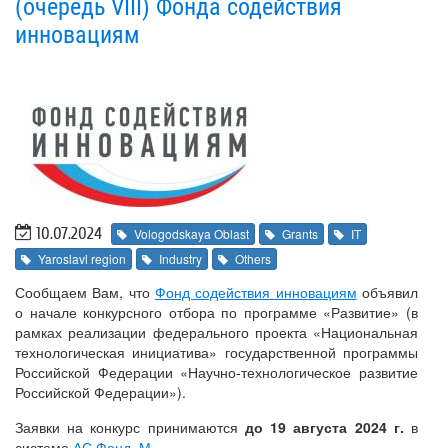
(очередь VIII) Фонда содействия
инновациям
10.07.2024
Vologodskaya Oblast
Grants
IT
Yaroslavl region
Industry
Others
Сообщаем Вам, что
Фонд содействия инновациям
объявил
о начале конкурсного отбора по программе «Развитие» (в
рамках реализации федерального проекта «Национальная
технологическая инициатива» государственной программы
Российской Федерации «Научно-технологическое развитие
Российской Федерации»).
Заявки на конкурс принимаются
до 19 августа 2024 г.
в
системе
АС Фонд–М
.