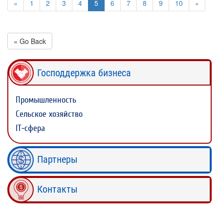
«
1
2
3
4
5
6
7
8
9
10
»
« Go Back
Господдержка бизнеса
Промышленность
Сельское хозяйство
IT-сфера
Партнеры
Контакты