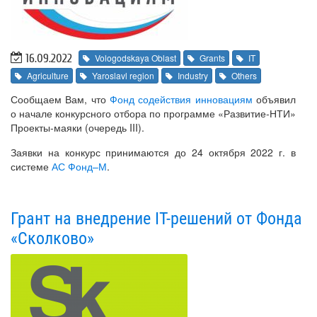
16.09.2022
Vologodskaya Oblast
Grants
IT
Agriculture
Yaroslavl region
Industry
Others
Сообщаем Вам, что
Фонд содействия инновациям
объявил
о начале конкурсного отбора по программе «Развитие-НТИ»
Проекты-маяки (очередь III).
Заявки на конкурс принимаются до 24 октября 2022 г. в
системе
АС Фонд–М
.
Грант на внедрение IT-решений от Фонда
«Сколково»