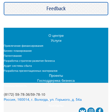
Feedback
О центре
Услуги
Привлечение финансирования
Бизнес-планирование
Патентование
Разработка стратегии развития бизнеса
Аудит системы сбыта
Разработка презентационных материалов
Проекты
Господдержка бизнеса
Промышленность
Сельское хозяйство
(8172) 59-78-36/59-78-10
IT-сфера
Россия, 160014, г. Вологда, ул. Горького, д. 54а
Партнеры
Контакты