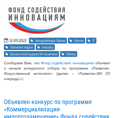
12.09.2022
Vologodskaya Oblast
Grants
IT
Yaroslavl region
Industry
Government support for business
Others
Сообщаем Вам, что
Фонд содействия инновациям
объявил
о начале конкурсного отбора по программе «Развитие-
Искусственный интеллект» (далее – «Развитие-ИИ (IV
очередь)»).
Объявлен конкурс по программе
«Коммерциализация-
импортозамещение» Фонда содействия