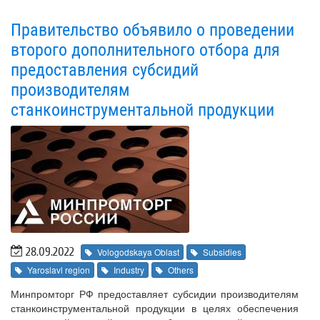
Правительство объявило о проведении
второго дополнительного отбора для
предоставления субсидий
производителям
станкоинструментальной продукции
28.09.2022
Vologodskaya Oblast
Subsidies
Yaroslavl region
Industry
Others
Минпромторг РФ предоставляет субсидии производителям
станкоинструментальной продукции в целях обеспечения