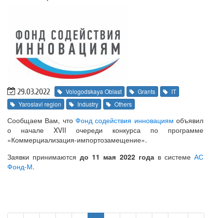
29.03.2022
Vologodskaya Oblast
Grants
IT
Yaroslavl region
Industry
Others
Сообщаем Вам, что
Фонд содействия инновациям
объявил
о начале XVII очереди конкурса по программе
«Коммерциализация-импортозамещение».
Заявки принимаются
до 11 мая 2022 года
в системе
АС
Фонд-М
.