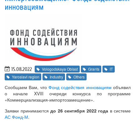
инновациям
15.08.2022
Vologodskaya Oblast
Grants
IT
Yaroslavl region
Industry
Others
Сообщаем Вам, что
Фонд содействия инновациям
объявил
о начале XVIII очереди конкурса по программе
«Коммерциализация-импортозамещение».
Заявки принимаются
до 26 сентября 2022 года
в системе
АС Фонд-М
.