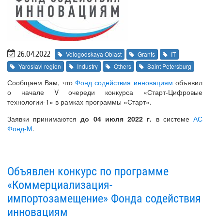
26.04.2022
Vologodskaya Oblast
Grants
IT
Yaroslavl region
Industry
Others
Saint Petersburg
Сообщаем Вам, что
Фонд содействия инновациям
объявил
о начале V очереди конкурса «Старт-Цифровые
технологии-1» в рамках программы «Старт».
Заявки принимаются
до 04 июля 2022 г.
в системе
АС
Фонд-М
.
Объявлен конкурс по программе
«Коммерциализация-
импортозамещение» Фонда содействия
инновациям