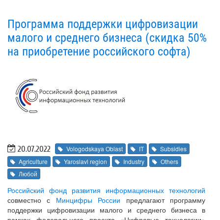
Программа поддержки цифровизации
малого и среднего бизнеса (скидка 50%
на приобретение российского софта)
20.07.2022
Vologodskaya Oblast
IT
Subsidies
Agriculture
Yaroslavl region
Industry
Others
Любой
Российский фонд развития информационных технологий
совместно с
Минцифры России
предлагают программу
поддержки цифровизации малого и среднего бизнеса в
рамках федерального проекта «Цифровые технологии»