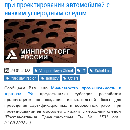
при проектировании автомобилей с
низким углеродным следом
29.09.2022
Vologodskaya Oblast
IT
Subsidies
Yaroslavl region
Industry
Others
Сообщаем Вам, что
Министерство промышленности и
торговли РФ
предоставляет субсидии российским
организациям на создание испытательной базы для
проведения сертификационных и доводочных работ при
проектировании автомобилей с низким углеродным следом
(Постановление Правительства РФ № 1531 от
01.09.2022 г.)
.