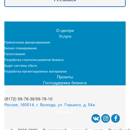
О центре
Услуги
Привлечение финансирования
Бизнес-планирование
Патентование
Разработка стратегии развития бизнеса
Аудит системы сбыта
Разработка презентационных материалов
Проекты
Господдержка бизнеса
Промышленность
Сельское хозяйство
(8172) 59-78-36/59-78-10
IT-сфера
Россия, 160014, г. Вологда, ул. Горького, д. 54а
Партнеры
Контакты